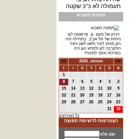
תעמולה לא כ"כ שקטה
תמונת השבוע
זיכרון של פעם. גן פרסומת לגן
החיות של תל אביב. בתחילה היה
הגן מחוץ לעיר ולאט לאט העיר
התקרבה לגן ולפתע הגן היה
במרכזה והפך למיטרד
<<
אוגוסט, 2026
>>
א
ב
ג
ד
ה
ו
ז
1
8
7
6
5
4
3
2
15
14
13
12
11
10
9
22
21
20
19
18
17
16
29
28
27
26
25
24
23
31
30
כל האירועים
הצטרפות לרשימת תפוצה