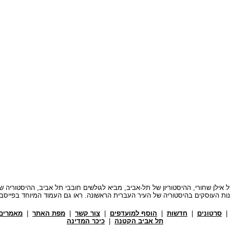
י, My Tel-Aviv - בעריכתו של אילן שחורי, ההיסטוריון של תל-אביב, מביא לגולשים חובבי תל אביב, 
ות העוסקים בהיסטוריה של העיר העברית הראשונה. ראו גם העמוד המיוחד בפייסב
סרטונים
|
חדשות
|
הוסף למועדפים
|
צור קשר
|
מפת האתר
|
מאמרים 
תל אביב הקטנה
|
כיכר המדינה