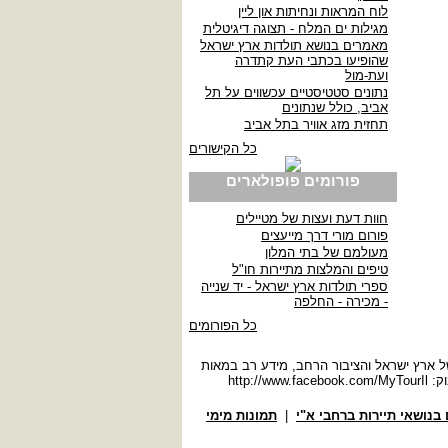
לוח המראות ונחיתות און ליין
מגילות ים המלח - תצוגה דיגיטלית
מאמרים בנושא תולדות ארץ ישראל
שהופיעו בכתבי העת קתדרה
ועת-מול
נתונים סטטיסטיים עכשווים על תל
אביב, כולל שנתונים
תחזית מזג אוויר בתל אביב
כל הקישורים
פורומים פופולארים
חוות דעת ועצות של מטיילים
פורום מורי דרך מייעצים
מעולמם של בתי המלון
טיפים והמלצות מתיירות חו"ל
ספרי תולדות ארץ ישראל - יד שנייה
- מכירה - החלפה
כל הפורומים
ההיסטוריה של ארץ ישראל והציבור הרחב, מידע רב במאות
וק:
http://www.facebook.com/MyTourIl
בנושאי תיירות ברחבי א"י
|
תמונות מימי